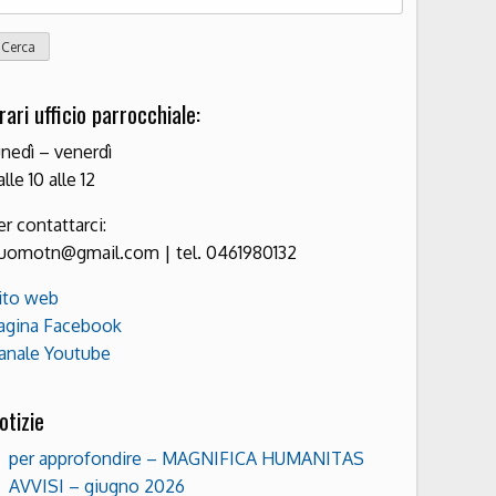
r:
rari ufficio parrocchiale:
unedì – venerdì
alle 10 alle 12
er contattarci:
uomotn@gmail.com | tel. 0461980132
ito web
agina Facebook
anale Youtube
otizie
per approfondire – MAGNIFICA HUMANITAS
AVVISI – giugno 2026