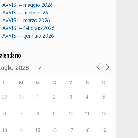
AVVISI – maggio 2026
AVVISI – aprile 2026
AVVISI – marzo 2026
AVVISI – febbraio 2026
AVVISI – gennaio 2026
alendario
L
M
M
G
V
S
D
29
30
1
2
3
4
5
6
7
8
9
10
11
12
13
14
15
16
17
18
19