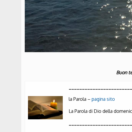
Buon t
_______________________
la Parola –
pagina sito
La Parola di Dio della domen
_______________________