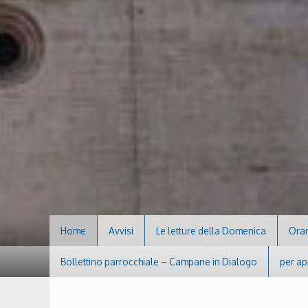
Home
Avvisi
Le letture della Domenica
Orar
Bollettino parrocchiale – Campane in Dialogo
per ap