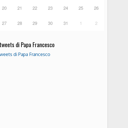
20
21
22
23
24
25
26
27
28
29
30
31
1
2
 tweets di Papa Francesco
weets di Papa Francesco