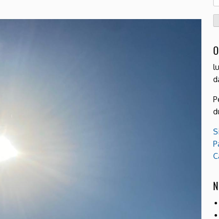
pe
O
l
d
P
d
S
P
C
N