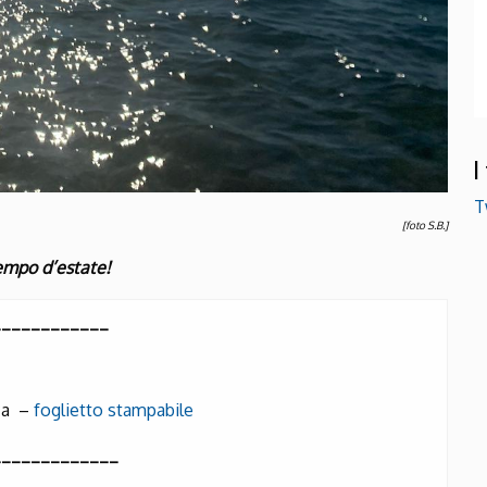
I
T
[foto S.B.]
empo d’estate!
____________
ica –
foglietto stampabile
_____________