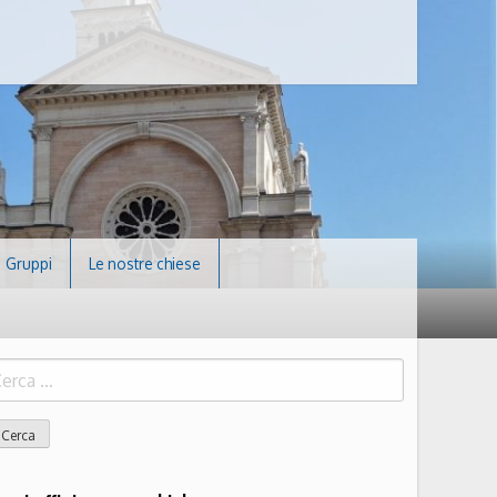
Gruppi
Le nostre chiese
icerca
r: