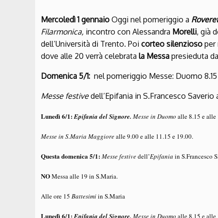
Mercoledì 1 gennaio
Oggi nel pomeriggio a
Rovere
Filarmonica,
incontro con Alessandra
Morelli
, già 
dell’Università di Trento. Poi
corteo silenzioso
per 
dove alle 20 verrà celebrata
la Messa
presieduta da
Domenica 5/1:
nel pomeriggio Messe: Duomo 8.15 e 
Messe festive
dell’Epifania in S.Francesco Saverio 
Lunedì 6/1:
Epifania del Signore.
Messe in Duomo
alle 8.15 e alle
Messe in S.Maria Maggiore
alle 9.00 e alle 11.15 e 19.00.
Questa domenica 5/1:
Messe festive
dell’
Epifania
in S.Francesco S
NO
Messa alle 19 in S.Maria.
Alle ore 15
Battesimi
in S.Maria
Lunedì 6/1:
Epifania del Signore.
Messe in Duomo
alle 8.15 e alle