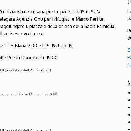
O
l
to
iniziativa diocesana per la pace: alle 18 in S
ala
d
delegata Agenzia Onu per i rifugiati e
Marco Pertile
,
raggiungere il piazzale della chiesa della Sacra Famiglia,
P
ll’arcivescovo Lauro.
d
10; S.Maria 9.00 e 11.15.
NO
alle 19.
S
P
alle 16 e in Duomo alle 19.00
C
10
(presieduta dall’Arcivescovo)
N
averio alle 16 e in Duomo alle 19.00
10
(presieduta dall’Arcivescovo)