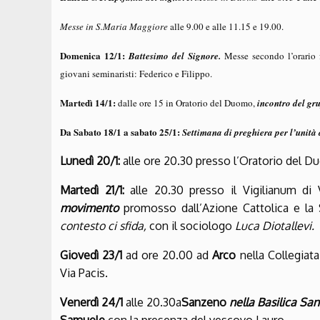
Messe in S.Maria Maggiore
alle 9.00 e alle 11.15 e 19.00.
Domenica 12/1:
Battesimo del Signore.
Messe secondo l’orario
giovani seminaristi: Federico e Filippo.
Martedì 14/1:
dalle ore 15 in Oratorio del Duomo,
incontro del gr
Da Sabato 18/1 a sabato 25/1:
Settimana di preghiera per l’unità d
Lunedì 20/1:
alle ore 20.30 presso l’Oratorio del 
Martedì 21/1:
alle 20.30 presso il Vigilianum di
movimento
promosso dall’Azione Cattolica e la
contesto ci sfida,
con il sociologo
Luca Diotallevi.
Giovedì 23/1
ad ore 20.00 ad
Arco
nella Collegiat
Via Pacis.
Venerdì 24/1
alle 20.30a
Sanzeno
nella Basilica San