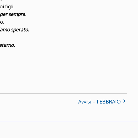
i figli.
 per sempre
.
o.
biamo sperato.
eterno.
Avvisi – FEBBRAIO