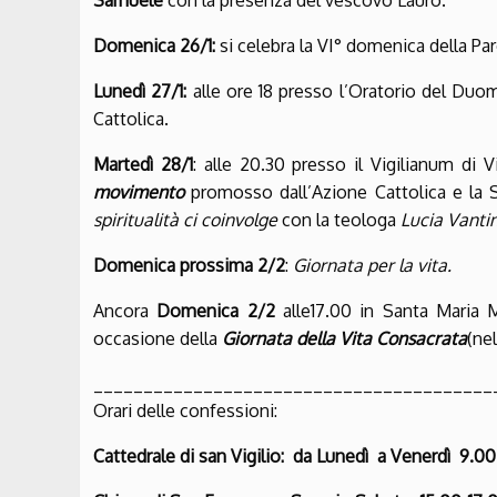
Samuele
con la presenza del vescovo Lauro.
Domenica 26/1:
si celebra la VI° domenica della Par
Lunedì 27/1:
alle ore 18 presso l’Oratorio del Du
Cattolica.
Martedì 28/1
: alle 20.30 presso il Vigilianum di
movimento
promosso dall’Azione Cattolica e la
spiritualità ci coinvolge
con la teologa
Lucia Vantin
Domenica prossima 2/2
:
Giornata per la vita.
Ancora
Domenica 2/2
alle17.00 in Santa Maria
occasione della
Giornata della Vita Consacrata
(ne
________________________________________
Orari delle confessioni:
Cattedrale di san Vigilio: d
a Lunedì a Venerdì 9.00