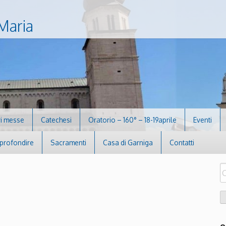
Maria
i messe
Catechesi
Oratorio – 160° – 18-19aprile
Eventi
profondire
Sacramenti
Casa di Garniga
Contatti
R
pe