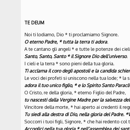
TE DEUM
Noi ti lodiamo, Dio * ti proclamiamo Signore.
O eterno Padre, * tutta la terra ti adora
.
A te cantano gli angeli * e tutte le potenze dei cieli
Santo, Santo, Santo * il Signore Dio dell’universo
.
I cieli e la terra * sono pieni della tua gloria.
Ti acclama il coro degli apostoli e la candida schier
Le voci dei profeti si uniscono nella tua lode; * la 
adora il tuo unico figlio, * e lo Spirito Santo Paracli
O Cristo, re della gloria, * eterno Figlio del Padre,
tu nascesti dalla Vergine Madre per la salvezza de
Vincitore della morte, * hai aperto ai credenti il reg
Tu siedi alla destra di Dio, nella gloria del Padre. 
Soccorri i tuoi figli, Signore, * che hai redento co
Accoglici nella tua gloria * nell’assemblea dei santi