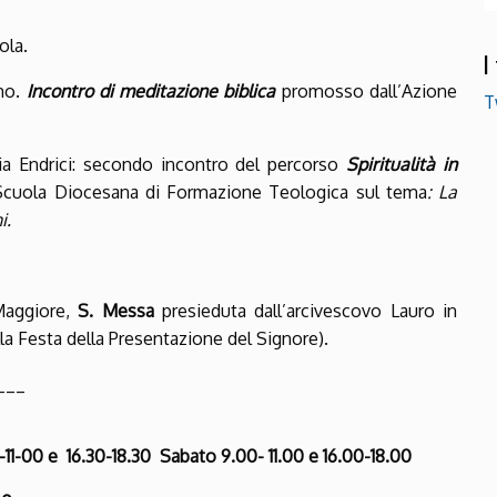
ola.
I
omo.
Incontro di meditazione biblica
promosso dall’Azione
T
 Via Endrici: secondo incontro del percorso
Spiritualità in
 Scuola Diocesana di Formazione Teologica sul tema
: La
i.
 Maggiore,
S. Messa
presieduta dall’arcivescovo Lauro in
lla Festa della Presentazione del Signore).
___
-11-00 e 16.30-18.30
Sabato 9.00- 11.00 e 16.00-18.00