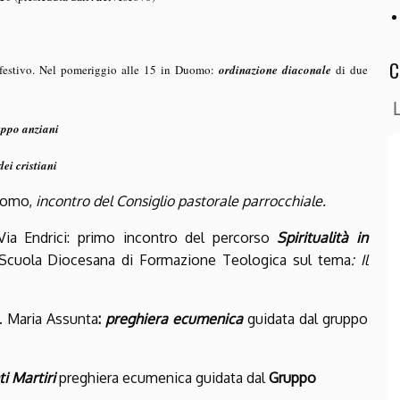
C
 festivo. Nel pomeriggio alle 15 in Duomo:
ordinazione diaconale
di due
uppo anziani
ei cristiani
Duomo,
incontro del Consiglio pastorale parrocchiale.
 Via Endrici: primo incontro del percorso
Spiritualità in
 Scuola Diocesana di Formazione Teologica sul tema
: Il
a. Maria Assunta
:
preghiera ecumenica
guidata dal gruppo
ti Martiri
preghiera ecumenica guidata dal
Gruppo