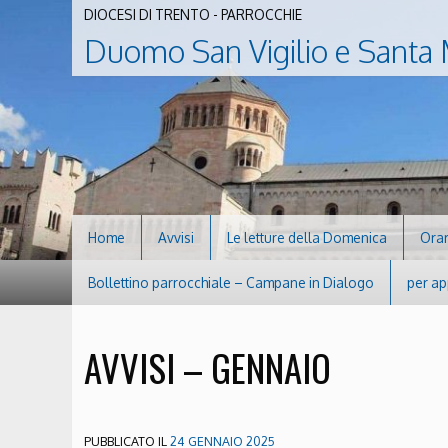
DIOCESI DI TRENTO - PARROCCHIE
Duomo San Vigilio e Santa 
Home
Avvisi
Le letture della Domenica
Orar
Bollettino parrocchiale – Campane in Dialogo
per ap
AVVISI – GENNAIO
PUBBLICATO IL
24 GENNAIO 2025