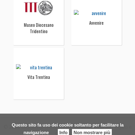
Avvenire
Museo Diocesano
Tridentino
Vita Trentina
Questo sito fa uso dei cookie soltanto per facilitare la
© 2026 Diocesi di Trento - Parrocchie Duomo San Vigilio e
navigazione
Info
Non mostrare più
Santa Maria