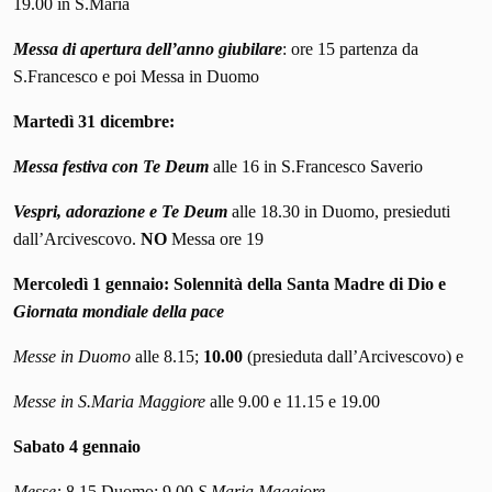
19.00 in S.Maria
Messa di apertura dell’anno giubilare
: ore 15 partenza da
S.Francesco e poi Messa in Duomo
Martedì 31 dicembre:
Messa festiva con Te Deum
alle 16 in S.Francesco Saverio
Vespri, adorazione e Te Deum
alle 18.30 in Duomo, presieduti
dall’Arcivescovo.
NO
Messa ore 19
Mercoledì 1 gennaio
: Solennità della Santa Madre di Dio e
Giornata mondiale della pace
Messe in Duomo
alle 8.15;
10.00
(presieduta dall’Arcivescovo) e
Messe in S.Maria Maggiore
alle 9.00 e 11.15 e 19.00
Sabato 4 gennaio
Messe:
8.15 Duomo; 9.00
S.Maria Maggiore