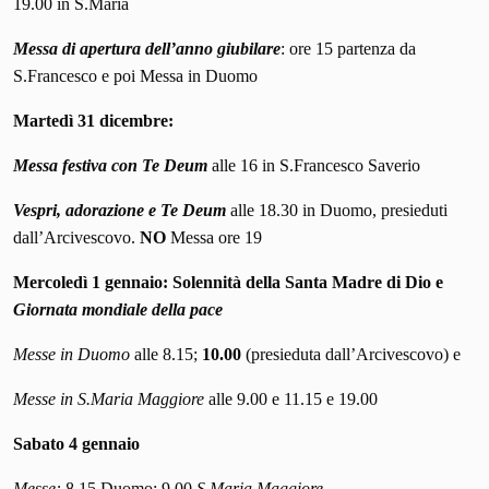
19.00 in S.Maria
Messa di apertura dell’anno giubilare
: ore 15 partenza da
S.Francesco e poi Messa in Duomo
Martedì 31 dicembre:
Messa festiva con Te Deum
alle 16 in S.Francesco Saverio
Vespri, adorazione e Te Deum
alle 18.30 in Duomo, presieduti
dall’Arcivescovo.
NO
Messa ore 19
Mercoledì 1 gennaio
: Solennità della Santa Madre di Dio e
Giornata mondiale della pace
Messe in Duomo
alle 8.15;
10.00
(presieduta dall’Arcivescovo) e
Messe in S.Maria Maggiore
alle 9.00 e 11.15 e 19.00
Sabato 4 gennaio
Messe:
8.15 Duomo; 9.00
S.Maria Maggiore