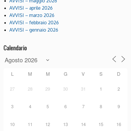
AVVISI – maggio 2026
AVVISI – aprile 2026
AVVISI – marzo 2026
AVVISI – febbraio 2026
AVVISI – gennaio 2026
Calendario
L
M
M
G
V
S
D
27
28
29
30
31
1
2
3
4
5
6
7
8
9
10
11
12
13
14
15
16