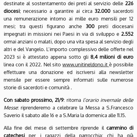
destinate al sostentamento dei preti al servizio delle
226
diocesi
; necessario a garantire ai circa
32.000
sacerdoti
una remunerazione intorno ai mille euro mensili per 12
mesi; tra questi figurano anche
300
preti diocesani
impegnati in missioni nei Paesi in via di sviluppo e
2.552
ormai anziani o malati, dopo una vita spesa al servizio degli
altri e del Vangelo. L’importo complessivo delle offerte nel
2023 si è attestato appena sotto gli
8,4 milioni di euro
linea con il 2022.
Nel sito
www.unitineldono.it
è possibile
effettuare una donazione ed iscriversi alla newsletter
mensile per essere sempre informati sulle numerose
storie di sacerdoti e comunità .
Con sabato prossimo, 21/9
: ritorna
l’orario invernale delle
Messe
: riprenderemo a celebrare la Messa a S.Francesco
Saverio il sabato alle 16 e a S.Maria la domenica alle 11.15.
Alla fine del mese di settembre riprende il
cammino di
catechesi
per i ragazzi della parrocchia; chi ha già