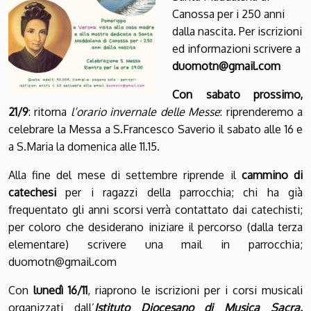
Canossa per i 250 anni
dalla nascita. Per iscrizioni
ed informazioni scrivere a
duomotn@gmail.com
Con sabato prossimo,
21/9
: ritorna
l’orario invernale delle Messe
: riprenderemo a
celebrare la Messa a S.Francesco Saverio il sabato alle 16 e
a S.Maria la domenica alle 11.15.
Alla fine del mese di settembre riprende il
cammino di
catechesi
per i ragazzi della parrocchia; chi ha già
frequentato gli anni scorsi verrà contattato dai catechisti;
per coloro che desiderano iniziare il percorso (dalla terza
elementare) scrivere una mail in parrocchia;
duomotn@gmail.com
Con
lunedì 16/11
, riaprono le iscrizioni per i corsi musicali
organizzati dall’
Istituto Diocesano di Musica Sacra.