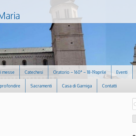
Maria
i messe
Catechesi
Oratorio – 160° – 18-19aprile
Eventi
profondire
Sacramenti
Casa di Garniga
Contatti
R
pe