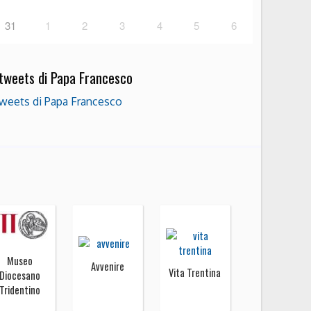
31
1
2
3
4
5
6
 tweets di Papa Francesco
weets di Papa Francesco
Museo
Avvenire
Vita Trentina
Diocesano
Tridentino