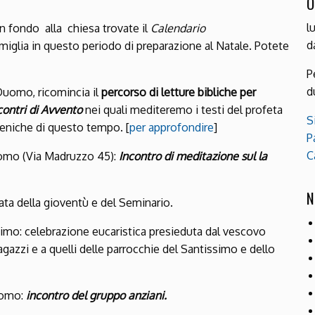
O
l
In fondo alla chiesa trovate il
Calendario
d
amiglia in questo periodo di prepa­razione al Natale. Potete
P
d
 Duomo, ricomincia il
percorso di letture bibliche per
contri di Avvento
nei quali mediteremo i testi del profeta
S
eniche di questo tempo. [
per approfondire
]
P
C
uomo (Via Madruz­zo 45):
Incontro di meditazione sul­
la
N
rnata della gioventù e del Seminario.
ssimo: celebrazione eucaristica presieduta dal vescovo
ragazzi e a quelli delle parrocchie del Santissimo e dello
Duomo:
incontro del gruppo anziani.