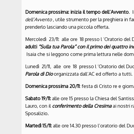
Domenica prossima: inizia il tempo dell’Avvento
. 
dell’Avvento
,
utile strumento per la preghiera in f
prenderlo lasciando una piccola offerta.
Mercoledì 23/11: alle ore 18 presso l ‘Oratorio del
adulti
“Sulla tua Parola” con
il
primo dei quattro in
Isaia che si leggono come prima lettura nelle dom
Lunedì 21/11, alle ore 18 presso l ‘Oratorio del D
Parola di Dio
organizzata dall’AC ed offerto a tutti.
Domenica
prossima
20/11
: festa di Cristo re e gio
Sabato 19/11:
alle ore 15 presso la Chiesa del Santi
Lauro, con il
conferimento della Cresima
ai nostri 
Sposalizio.
Martedì
15/11:
alle ore 14.30 presso l’oratorio del 