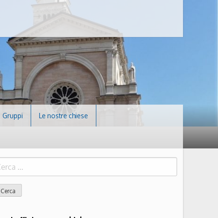
Gruppi
Le nostre chiese
icerca
r: