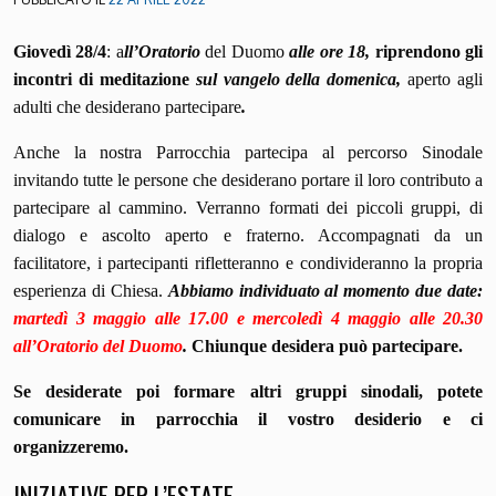
Giovedì 28/4
: a
ll’Oratorio
del Duomo
alle ore 18,
riprendono gli
incontri di meditazione
sul vangelo della domenica,
aperto agli
adulti che desiderano partecipare
.
Anche la nostra Parrocchia partecipa al percorso Sinodale
invitando tutte le persone che desiderano portare il loro contributo a
partecipare al cammino. Verranno formati dei piccoli gruppi, di
dialogo e ascolto aperto e fraterno. Accompagnati da un
facilitatore, i partecipanti rifletteranno e condivideranno la propria
esperienza di Chiesa.
Abbiamo individuato al momento due date:
martedì 3 maggio alle 17.00 e mercoledì 4 maggio alle 20.30
all’Oratorio del Duomo
.
Chiunque desidera può partecipare.
Se desiderate poi formare altri gruppi sinodali, potete
comunicare in parrocchia il vostro desiderio e ci
organizzeremo.
INIZIATIVE PER L’ESTATE