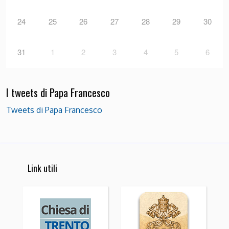
24
25
26
27
28
29
30
31
1
2
3
4
5
6
I tweets di Papa Francesco
Tweets di Papa Francesco
Link utili