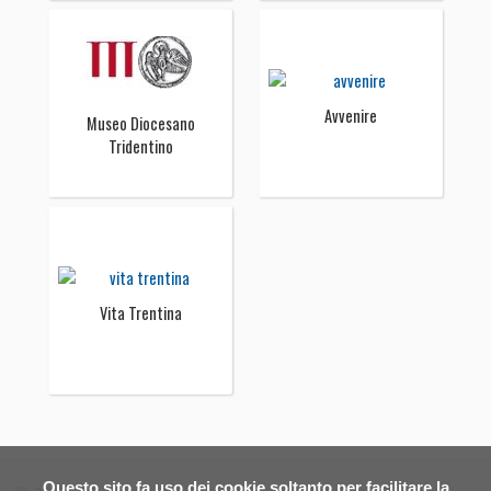
Avvenire
Museo Diocesano
Tridentino
Vita Trentina
Questo sito fa uso dei cookie soltanto per facilitare la