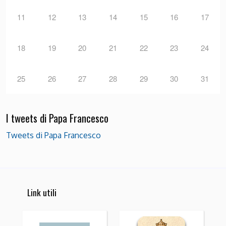
11
12
13
14
15
16
17
18
19
20
21
22
23
24
25
26
27
28
29
30
31
I tweets di Papa Francesco
Tweets di Papa Francesco
Link utili