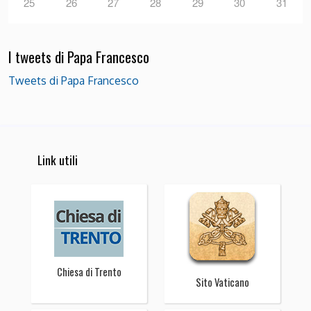
25
26
27
28
29
30
31
I tweets di Papa Francesco
Tweets di Papa Francesco
Link utili
Chiesa di Trento
Sito Vaticano