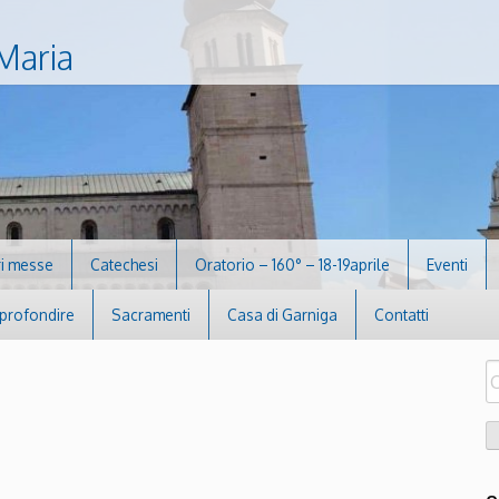
Maria
i messe
Catechesi
Oratorio – 160° – 18-19aprile
Eventi
profondire
Sacramenti
Casa di Garniga
Contatti
R
pe