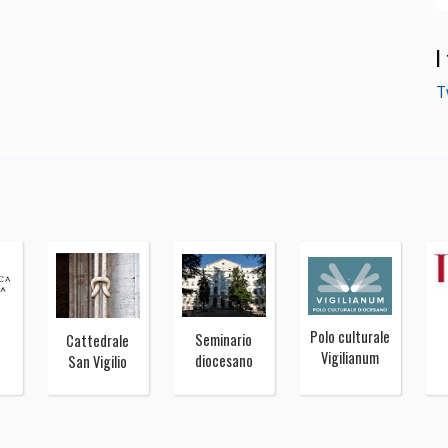
I
T
Polo culturale
Seminario
Cattedrale
Vigilianum
diocesano
San Vigilio